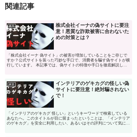
関連記事
株式会社イーナの偽サイトに要注
家具
意！悪質な詐欺被害に合わないた
めの対策とは？
「株式会社イーナ 偽サイト」の被害が増加していることをご存じで
すか？公式サイトを装った巧妙な手口で、消費者を騙す偽サイトが横
行しています。 本記事では、偽サイトの特徴や手口を徹底解説し、
安心して購入するための具体的な対策をご紹介します。信頼...
インテリアのゲキカグの怪しい偽
家具
サイトに要注意！絶対騙されない
で！
「インテリアのゲキカグ 怪しい」というキーワードで検索している
あなたへ。このタイトルが目に留まったということは、「インテリア
のゲキカグ」を安全に利用したい、あるいはその評判について気にな
っているのではないでしょうか？ 最近では、偽サイトが増...