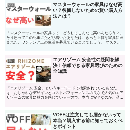
マスターウォールの家具はなぜ高
家具
い？後悔しないための賢い購入方
法とは？
「マスターウォールの家具って、どうしてこんなに高いんだろう？」
そう思ってこの記事にたどり着いたあなたは、きっと上質な家具に囲
まれた、ワンランク上の生活を夢見ていることでしょう。 マスター
ウォールの家具は、確かに一般的な家具と比べると高価です...
エアリゾーム 安全性の疑問を解
家具
決！信頼できる家具選びのための
全知識
「エアリゾーム 安全」というキーワードで検索されているあなた
は、おしゃれなデザインとコストパフォーマンスの良さで人気のエア
リゾームの家具に魅力を感じている一方で、本当に安全なのか、品質
は大丈夫なのかといった疑問や不安を抱えているのではないで...
VOFFは注文しても届かないって
家具
本当？購入する前に知っておくべ
きポイント