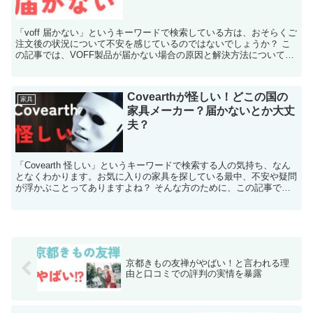
「voff 届かない」というキーワードで検索している方は、おそらくご
注文後の状況について不安を感じているのではないでしょうか？ こ
の記事では、VOFF製品が届かない場合の原因と解決方法について詳
しく解説します。さらに、実際の口コミや購入時に...
Covearthが怪しい！どこの国の
家具
家具メーカー？届かないとか大丈
夫？
「Covearth 怪しい」というキーワードで検索する人の気持ち、なん
となくわかります。お気に入りの家具を探している最中、不安や疑問
が浮かぶことってありますよね？ そんな方のために、この記事では
Covearthの真実をしっかり解説し、不安を...
京都きもの友禅がやばい！と言われる理
由と口コミでの評判の実情を暴露