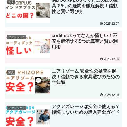
INDOORPLUSってどこの国の家
飲食
具？5つの疑問を徹底解説！信頼
性と賢い選び方
2025.12.07
codibookってなんか怪しい！不
ファッション
安を解消する5つの真実と賢い利
用術
2025.12.06
エアリゾーム 安全性の疑問を解
家具
決！信頼できる家具選びのための
全知識
2025.12.05
アクアガレージは安全に使える？
ファッション
後悔しないための購入完全ガイド