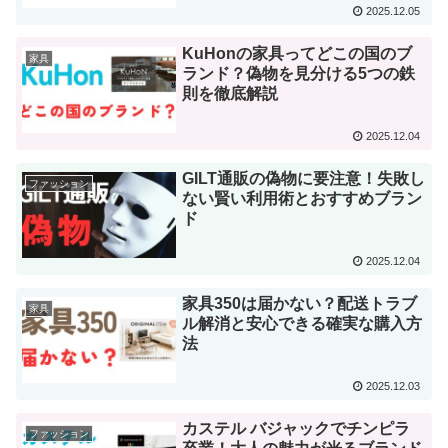
2025.12.05
KuHonの家具ってどこの国のブ
家具
ランド？偽物を見分ける5つの鉄
則を徹底解説
2025.12.04
GILT通販の偽物に要注意！失敗し
ファッション
ない賢い利用術とおすすめブラン
ド
2025.12.04
家具350は届かない？配送トラブ
家具
ル解消と安心できる確実な購入方
法
2025.12.03
カステル バジャックでチンピラ
ファッション