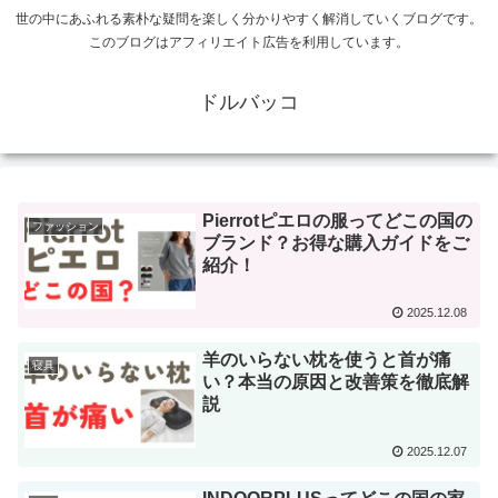
世の中にあふれる素朴な疑問を楽しく分かりやすく解消していくブログです。
このブログはアフィリエイト広告を利用しています。
ドルバッコ
Pierrotピエロの服ってどこの国の
ファッション
ブランド？お得な購入ガイドをご
紹介！
2025.12.08
羊のいらない枕を使うと首が痛
寝具
い？本当の原因と改善策を徹底解
説
2025.12.07