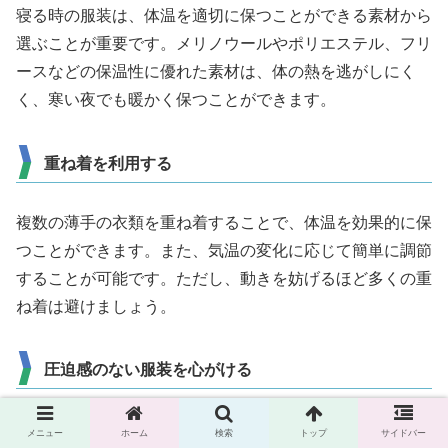
寝る時の服装は、体温を適切に保つことができる素材から
選ぶことが重要です。メリノウールやポリエステル、フリ
ースなどの保温性に優れた素材は、体の熱を逃がしにく
く、寒い夜でも暖かく保つことができます。
重ね着を利用する
複数の薄手の衣類を重ね着することで、体温を効果的に保
つことができます。また、気温の変化に応じて簡単に調節
することが可能です。ただし、動きを妨げるほど多くの重
ね着は避けましょう。
圧迫感のない服装を心がける
寝る時はリラックスした状態が望ましいため、締め付けが
メニュー
ホーム
検索
トップ
サイドバー