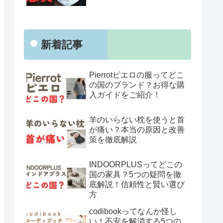
新着記事
Pierrotピエロの服ってどこ
の国のブランド？お得な購
入ガイドをご紹介！
羊のいらない枕を使うと首
が痛い？本当の原因と改善
策を徹底解説
INDOORPLUSってどこの
国の家具？5つの疑問を徹
底解説！信頼性と賢い選び
方
codibookってなんか怪し
い！不安を解消する5つの