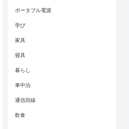
ポータブル電源
学び
家具
寝具
暮らし
車中泊
通信回線
飲食