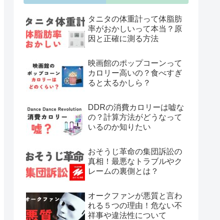
タニタの体重計って体脂肪
率がおかしいって本当？原
因と正確に測る方法
映画館のポップコーンって
カロリー高いの？食べすぎ
ると太るかしら？
DDRの消費カロリーは嘘な
の？計算方法がどうなって
いるのか知りたい
おそうじ革命の集団訴訟の
真相！最悪なトラブルやク
レームの裏側とは？
オークファンが悪質と言わ
れる５つの理由！危ない不
祥事や違法性について