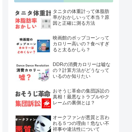
タニタの体重計って体脂肪
率がおかしいって本当？原
因と正確に測る方法
映画館のポップコーンって
カロリー高いの？食べすぎ
ると太るかしら？
DDRの消費カロリーは嘘な
の？計算方法がどうなって
いるのか知りたい
おそうじ革命の集団訴訟の
真相！最悪なトラブルやク
レームの裏側とは？
オークファンが悪質と言わ
れる５つの理由！危ない不
祥事や違法性について