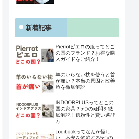
新着記事
Pierrotピエロの服ってどこ
の国のブランド？お得な購
入ガイドをご紹介！
羊のいらない枕を使うと首
が痛い？本当の原因と改善
策を徹底解説
INDOORPLUSってどこの
国の家具？5つの疑問を徹
底解説！信頼性と賢い選び
方
codibookってなんか怪し
い！不安を解消する5つの