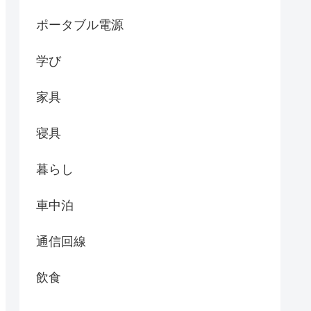
ポータブル電源
学び
家具
寝具
暮らし
車中泊
通信回線
飲食