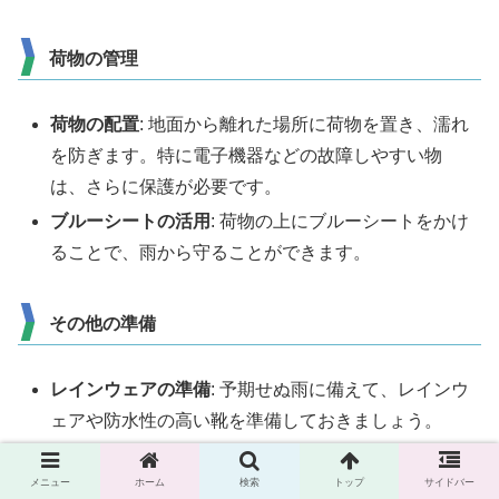
荷物の管理
荷物の配置
: 地面から離れた場所に荷物を置き、濡れ
を防ぎます。特に電子機器などの故障しやすい物
は、さらに保護が必要です。
ブルーシートの活用
: 荷物の上にブルーシートをかけ
ることで、雨から守ることができます。
その他の準備
レインウェアの準備
: 予期せぬ雨に備えて、レインウ
ェアや防水性の高い靴を準備しておきましょう。
予備のシート
: 追加のブルーシートやタープを持参す
ると、急な雨にも対応できます。
メニュー
ホーム
検索
トップ
サイドバー