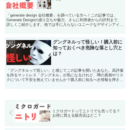
「generate design 会社概要」を調べている方へ！この記事では、
Generate Designの成り立ちや魅力、さらに利用者からの評判まで、
詳しくご紹介します。他では手に入らないユニークなデザインアイテ
ムに触れてみたい方や、購入...
グングネルって怪しい！購入前に
寝具
知っておくべき危険な落とし穴と
は？
「グングネルって怪しい」と感じてこの記事を開いたあなた。高評価
を誇るマットレス「グングネル」が気になるけれど、噂の真相やリス
クについて不安を抱えていませんか？購入前に知るべき情報を押さえ
ておかないと、後悔するかもしれません。 この記事では、...
ミクロガードってニトリでも売ってる？
お得に買える販売店はどこ？