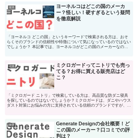
ヨーネルコはどこの国のメーカ
寝具
ー？怪しい！硬すぎるという疑問
を徹底解説
「ヨーネルコ どこの国」というキーワードで検索される方は、おそ
らくそのブランドの信頼性や特徴について気になっているのではない
でしょうか？ 本記事では、ヨーネルコがどこの国のメーカーなのか
という基本情報はもちろん、「怪しい」と感じる背景や高反...
ミクロガードってニトリでも売っ
寝具
てる？お得に買える販売店はど
こ？
「ミクロガード ニトリ」で検索している方は、高品質な防ダニ寝具
を探しているのではないでしょうか？ミクロガードは、ダニやハウス
ダスト対策にお悩みの方に支持されている信頼のブランドですが、
「ニトリで手に入るの？」という疑問が気になるところですよ...
Generate Designの会社概要！ど
寝具
この国のメーカー？口コミでの評
判は？