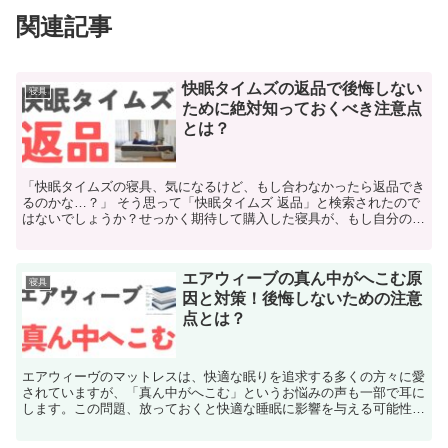
関連記事
快眠タイムズの返品で後悔しない
寝具
ために絶対知っておくべき注意点
とは？
「快眠タイムズの寝具、気になるけど、もし合わなかったら返品でき
るのかな…？」 そう思って「快眠タイムズ 返品」と検索されたので
はないでしょうか？せっかく期待して購入した寝具が、もし自分の体
に合わなかった時のことを考えると、不安になりますよね...
エアウィーブの真ん中がへこむ原
寝具
因と対策！後悔しないための注意
点とは？
エアウィーヴのマットレスは、快適な眠りを追求する多くの方々に愛
されていますが、「真ん中がへこむ」というお悩みの声も一部で耳に
します。この問題、放っておくと快適な睡眠に影響を与える可能性
も…？ 本記事では、エアウィーヴの真ん中がへこむ原因を徹...