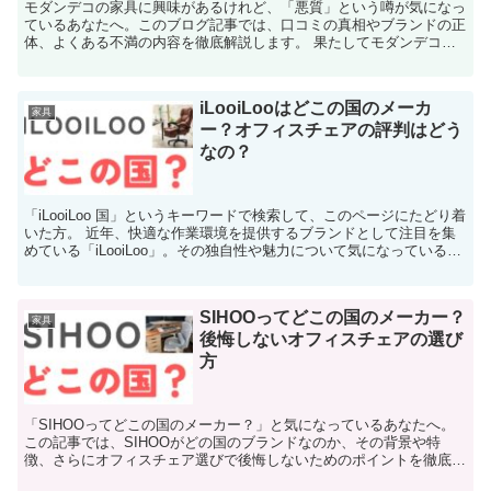
モダンデコの家具に興味があるけれど、「悪質」という噂が気になっ
ているあなたへ。このブログ記事では、口コミの真相やブランドの正
体、よくある不満の内容を徹底解説します。 果たしてモダンデコは
本当に悪質なのでしょうか？気になる疑問に答えるため、評...
iLooiLooはどこの国のメーカ
家具
ー？オフィスチェアの評判はどう
なの？
「iLooiLoo 国」というキーワードで検索して、このページにたどり着
いた方。 近年、快適な作業環境を提供するブランドとして注目を集
めている「iLooiLoo」。その独自性や魅力について気になっている方
も多いのではないでしょうか？ 「実際...
SIHOOってどこの国のメーカー？
家具
後悔しないオフィスチェアの選び
方
「SIHOOってどこの国のメーカー？」と気になっているあなたへ。
この記事では、SIHOOがどの国のブランドなのか、その背景や特
徴、さらにオフィスチェア選びで後悔しないためのポイントを徹底解
説します。 「SIHOO どこの国」と検索されるほど...