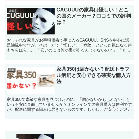
CAGUUUの家具は怪しい！どこ
家具
の国のメーカー？口コミでの評判
は？
おしゃれな家具がお手頃価格で手に入るCAGUUU。SNSを中心に話
題沸騰中ですが、その一方で「怪しい」「危険」といった気になる声
もちらほら…。 「安いのには何か裏があるんじゃないの？」 「どこ
の国のメーカー？品質は大丈夫？」 「実際に購入し...
家具350は届かない？配送トラブ
家具
ル解消と安心できる確実な購入方
法
家具350で素敵な家具を見つけたのに、「届かないかもしれない」と
いう不安に直面していませんか？オンラインでの家具購入は便利です
が、配送に関する悩みは尽きないものです。しかし、ご安心くださ
い。 本記事では、家具350での配送トラブルを未然に防...