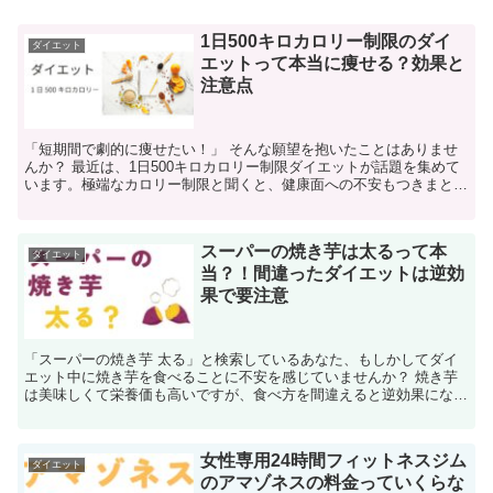
1日500キロカロリー制限のダイ
ダイエット
エットって本当に痩せる？効果と
注意点
「短期間で劇的に痩せたい！」 そんな願望を抱いたことはありませ
んか？ 最近は、1日500キロカロリー制限ダイエットが話題を集めて
います。極端なカロリー制限と聞くと、健康面への不安もつきまとい
ますが、本当に効果があるのでしょうか？ この記事で...
スーパーの焼き芋は太るって本
ダイエット
当？！間違ったダイエットは逆効
果で要注意
「スーパーの焼き芋 太る」と検索しているあなた、もしかしてダイ
エット中に焼き芋を食べることに不安を感じていませんか？ 焼き芋
は美味しくて栄養価も高いですが、食べ方を間違えると逆効果になる
ことも。 この記事では、スーパーの焼き芋が本当に太るの...
女性専用24時間フィットネスジム
ダイエット
のアマゾネスの料金っていくらな