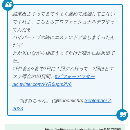
結果出まくってるてうまく褒めて洗脳してこない
でくれよ、こちとらプロフェッショナルデブやっ
てんだぞ
ハイパーデブの時にエステにドブ金しまくったん
だぞ
とか思いながら相槌うってたけど確かに結果出て
た。
1日1食か2食で2日に１回ジム行って、2回ほどエ
ステ課金の10日間。
#ビフォーアフター
pic.twitter.com/yYR6ugm2V6
— つぼみちゃん。 (@tsubomicha)
September 2,
2023
https://twitter.com/coziri_diet/status/15173393