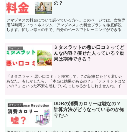
の？
アマゾネスの料金について調べている方へ。このページでは、女性専
用24時間フィットネスジム「アマゾネス」の料金プランを徹底解説
します。忙しい毎日の中で、自分のペースでトレーニングができるア
マゾネス ジムの魅力を存分にお伝えします。 「アマゾネ...
ミタスラットの悪い口コミってど
ダイエット
んな内容？痩せた人っている？効
果は期待できる？
「ミタスラット 悪い口コミ」と検索して、この記事にたどり着いた
あなた。もしかしたら、「本当に効果があるの？」「デメリットはな
いの？」といった不安を感じていらっしゃるかもしれませんね。イン
ターネット上には様々な情報が溢れており、中にはネガティ...
DDRの消費カロリーは嘘なの？
ダイエット
計算方法がどうなっているのか知
りたい