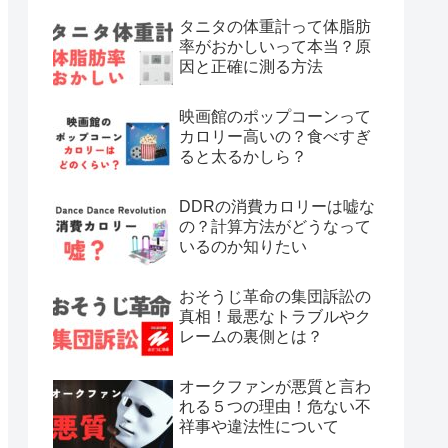
タニタの体重計って体脂肪
率がおかしいって本当？原
因と正確に測る方法
映画館のポップコーンって
カロリー高いの？食べすぎ
ると太るかしら？
DDRの消費カロリーは嘘な
の？計算方法がどうなって
いるのか知りたい
おそうじ革命の集団訴訟の
真相！最悪なトラブルやク
レームの裏側とは？
オークファンが悪質と言わ
れる５つの理由！危ない不
祥事や違法性について