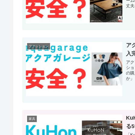
ーム
丈夫
ア
ファッション
入
アク
ショ
の購
か」
K
家具
る
「K