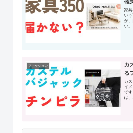
確
家具
いう
が、
い。
カ
ファッション
る
カス
イメ
です
は、