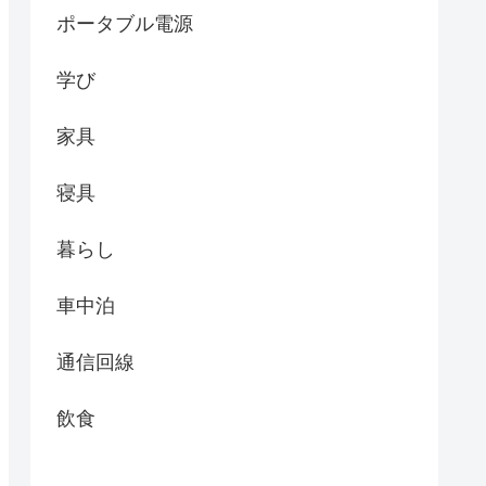
ポータブル電源
学び
家具
寝具
暮らし
車中泊
通信回線
飲食