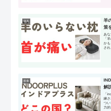
羊
寝具
策
あな
「羊
かも
され
I
飲食
解
「i
練さ
つい
力的