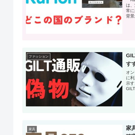
は、
常に
背景
G
ファッション
す
オン
に利
示す
GI
家
家具