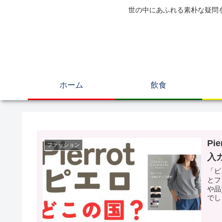
世の中にあふれる素朴な疑問
ホーム
飲食
P
ファッション
入
「ピ
とフ
や品
でし