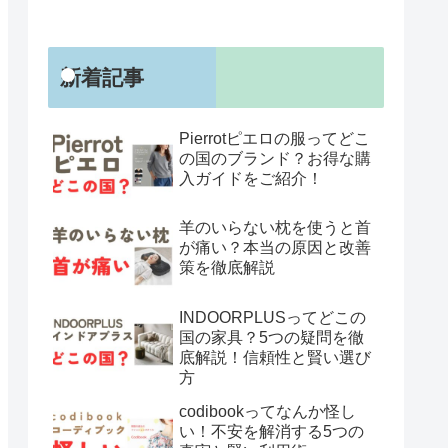
新着記事
Pierrotピエロの服ってどこ
の国のブランド？お得な購
入ガイドをご紹介！
羊のいらない枕を使うと首
が痛い？本当の原因と改善
策を徹底解説
INDOORPLUSってどこの
国の家具？5つの疑問を徹
底解説！信頼性と賢い選び
方
codibookってなんか怪し
い！不安を解消する5つの