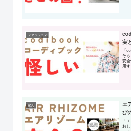
c
ファッション
実
「c
そら
安全
用す
エ
家具
び
「エ
おし